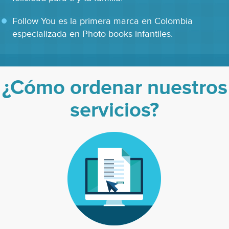
pago.
Follow You es la primera marca en Colombia
Número limitado de fotógrafos.
especializada en Photo books infantiles.
¿Cómo ordenar nuestros
servicios?