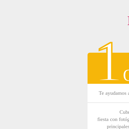
1
Te ayudamos a
Cubr
fiesta con fotó
principale