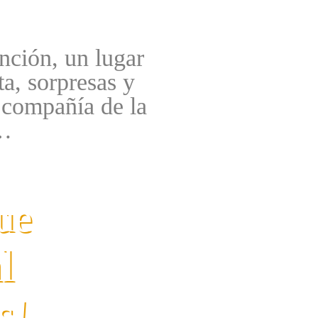
nción, un lugar
ta, sorpresas y
 compañía de la
s…
ue
l
s!