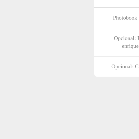
Photobook 
Opcional: 
enrique
Opcional: C