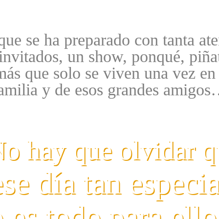
 que se ha preparado con tanta ate
 invitados, un show, ponqué, piña
ás que solo se viven una vez en
amilia y de esos grandes amigo
No hay que olvidar q
ese día tan especia
o es todo para ello