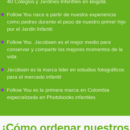
40 Colegios y Jardines Infantiles en Bogotá.
Fotos en CD físico. Precio: $30 mil
(Precios adicionales a la orden del Marco inicial)
Follow You nace a partir de nuestra experiencia
(Después que entreguemos los paquetes aplicará el precio
como padres durante el paso de nuestro primer hijo
regular de $40 mil CD + envío)
por el Jardín Infantil.
Follow You Jacobsen es el mejor medio para
conservar y compartir los mejores momentos de la
vida.
Jacobsen es la marca lider en estudios fotográficos
para el mercado infantil
Follow You es la primera marca en Colombia
especializada en Photobooks infantiles.
¿Cómo ordenar nuestros