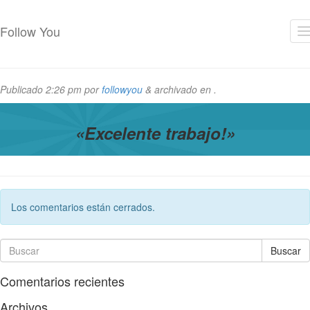
Follow You
Erika Fontalvo
Publicado
2:26 pm
por
followyou
&
archivado en .
«Excelente trabajo!»
Los comentarios están cerrados.
Buscar
Comentarios recientes
Archivos