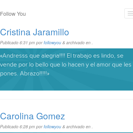
Follow You
Cristina Jaramillo
Publicado
6:31 pm
por
followyou
&
archivado en .
«Andresss que alegria!!!! El trabajo es lindo, se
vende por lo bello que lo hacen y el amor que les
pones. Abrazo!!!!!»
Carolina Gomez
Publicado
6:28 pm
por
followyou
&
archivado en .