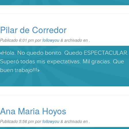
Pilar de Corredor
Publicado
6:01 pm
por
followyou
&
archivado en .
«Hola. No quedo bonito. Quedo ESPECTACULAR.
Superó todas mis expectativas. Mil gracias. Que
buen trabajo!!!»
Ana Maria Hoyos
Publicado
5:56 pm
por
followyou
&
archivado en .