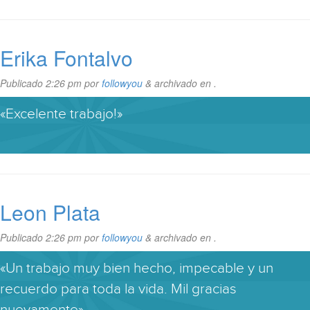
Erika Fontalvo
Publicado
2:26 pm
por
followyou
&
archivado en .
«Excelente trabajo!»
Leon Plata
Publicado
2:26 pm
por
followyou
&
archivado en .
«Un trabajo muy bien hecho, impecable y un
recuerdo para toda la vida. Mil gracias
nuevamente»